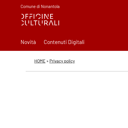
vai al contenuto principale
vai al menu principale.
Comune di Nonantola
Novità
Contenuti Digitali
Privacy policy - Por
Portale Museo d
HOME
»
Privacy policy